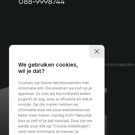
088-9998744
Privacy policy
Algemene voorwaarden
We gebruiken cookies,
wil je dat?
Cookies zijn kleine tekstbestanden met
informatie erin. Die plaatsen we kort op je
apparaat. Zo zien we bijvoorbeeld welke
pagina’s je zag, waar je afhaakte en wat je
invulde. Op die manier hebben wij
informatie waar we jouw websitebezoek
beter mee maken. Handig toch? Natuurlijk
kies je zelf of je dat toestaat. Daar zijn we
eerlijk over. Klik op “Cookie instellingen”,
vind meer informatie en beheer je