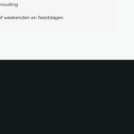
 houding
usief weekenden en feestdagen