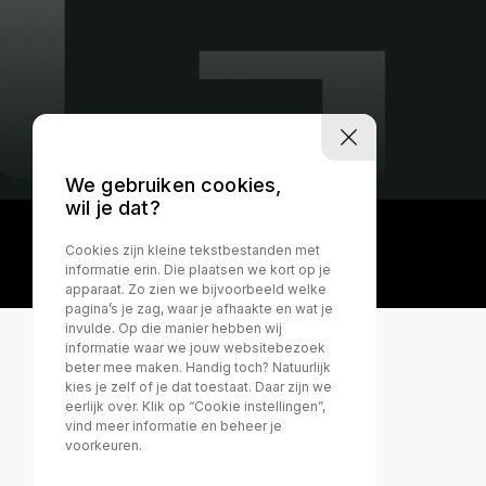
We gebruiken cookies,
wil je dat?
Cookies zijn kleine tekstbestanden met
informatie erin. Die plaatsen we kort op je
apparaat. Zo zien we bijvoorbeeld welke
pagina’s je zag, waar je afhaakte en wat je
invulde. Op die manier hebben wij
informatie waar we jouw websitebezoek
beter mee maken. Handig toch? Natuurlijk
kies je zelf of je dat toestaat. Daar zijn we
eerlijk over. Klik op “Cookie instellingen”,
vind meer informatie en beheer je
voorkeuren.